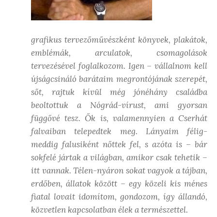
grafikus tervezőművészként könyvek, plakátok,
emblémák, arculatok, csomagolások
tervezésével foglalkozom. Igen – vállalnom kell
újságcsináló barátaim megrontójának szerepét,
sőt, rajtuk kívül még jónéhány családba
beoltottuk a Nógrád-vírust, ami gyorsan
függővé tesz. Ők is, valamennyien a Cserhát
falvaiban telepedtek meg. Lányaim félig-
meddig falusiként nőttek fel, s azóta is – bár
sokfelé jártak a világban, amikor csak tehetik –
itt vannak. Télen-nyáron sokat vagyok a tájban,
erdőben, állatok között – egy közeli kis ménes
fiatal lovait idomítom, gondozom, így állandó,
közvetlen kapcsolatban élek a természettel.