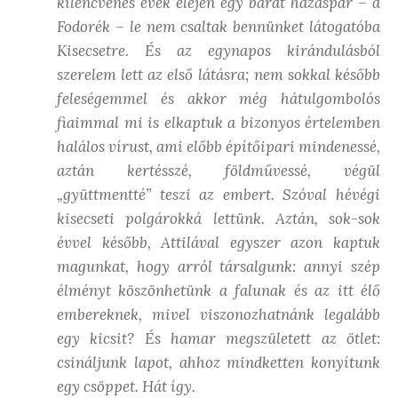
kilencvenes évek elején egy barát házaspár – a
Fodorék – le nem csaltak bennünket látogatóba
Kisecsetre. És az egynapos kirándulásból
szerelem lett az első látásra; nem sokkal később
feleségemmel és akkor még hátulgombolós
fiaimmal mi is elkaptuk a bizonyos értelemben
halálos vírust, ami előbb építőipari mindenessé,
aztán kertésszé, földművessé, végül
„gyüttmentté” teszi az embert. Szóval hévégi
kisecseti polgárokká lettünk. Aztán, sok-sok
évvel később, Attilával egyszer azon kaptuk
magunkat, hogy arról társalgunk: annyi szép
élményt köszönhetünk a falunak és az itt élő
embereknek, mivel viszonozhatnánk legalább
egy kicsit? És hamar megszületett az ötlet:
csináljunk lapot, ahhoz mindketten konyítunk
egy csöppet. Hát így.