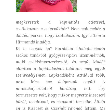
megkerestek a lapindítás ötletével,
csatlakozom-e a tervükhöz? Nem volt nehéz a
döntés, persze, hogy csatlakozom. Igy lettem a
Hírmondó kiadója.
Ki is vagyok én? Korábban biológia-kémia
szakos tanárból gyógyszeripari üzemmérnök,
majd szakkönyvszerkesztő, és végül kiadót
alapítva a lapkiadásban találtam meg egyik
szenvedélyemet. Lapkiadóként Attilával több,
mint húsz éve dolgozunk együtt. A
munkakapcsolatból barátság lett. Így
természetes volt, hogy mikor megvette kisecseti
házát, meghívott, és beavatott terveibe. Általa
én is Kisecset és Cserhát rajongó lettem. Mi