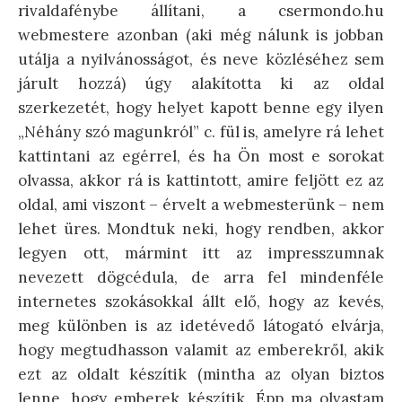
rivaldafénybe állítani, a csermondo.hu
webmestere azonban (aki még nálunk is jobban
utálja a nyilvánosságot, és neve közléséhez sem
járult hozzá) úgy alakította ki az oldal
szerkezetét, hogy helyet kapott benne egy ilyen
„Néhány szó magunkról” c. fül is, amelyre rá lehet
kattintani az egérrel, és ha Ön most e sorokat
olvassa, akkor rá is kattintott, amire feljött ez az
oldal, ami viszont – érvelt a webmesterünk – nem
lehet üres. Mondtuk neki, hogy rendben, akkor
legyen ott, mármint itt az impresszumnak
nevezett dögcédula, de arra fel mindenféle
internetes szokásokkal állt elő, hogy az kevés,
meg különben is az idetévedő látogató elvárja,
hogy megtudhasson valamit az emberekről, akik
ezt az oldalt készítik (mintha az olyan biztos
lenne, hogy emberek készítik. Épp ma olvastam