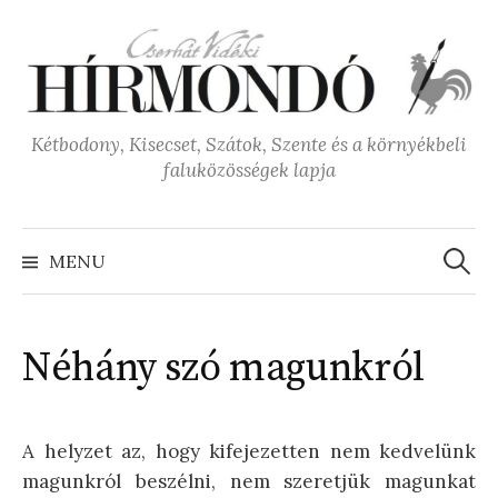
Skip
to
content
Kétbodony, Kisecset, Szátok, Szente és a környékbeli
faluközösségek lapja
Keresé
MENU
Néhány szó magunkról
A helyzet az, hogy kifejezetten nem kedvelünk
magunkról beszélni, nem szeretjük magunkat